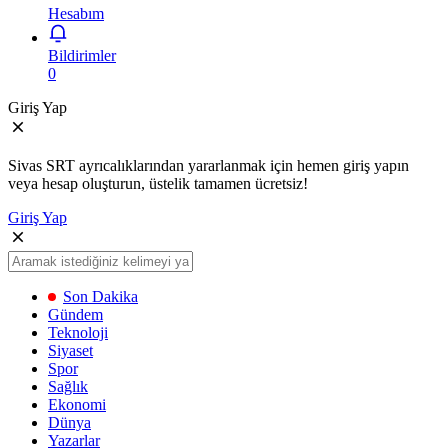
Hesabım
Bildirimler
0
Giriş Yap
Sivas SRT ayrıcalıklarından yararlanmak için hemen giriş yapın
veya hesap oluşturun, üstelik tamamen ücretsiz!
Giriş Yap
Son Dakika
Gündem
Teknoloji
Siyaset
Spor
Sağlık
Ekonomi
Dünya
Yazarlar