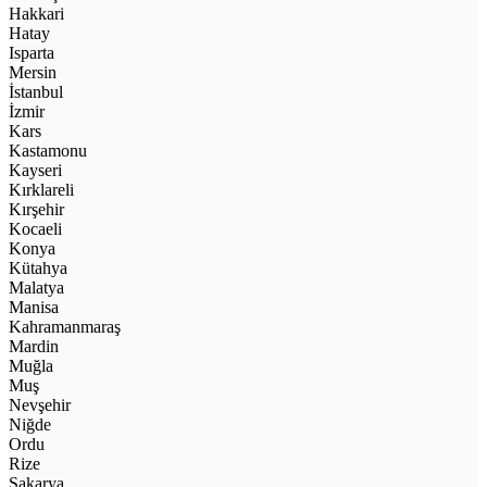
Hakkari
Hatay
Isparta
Mersin
İstanbul
İzmir
Kars
Kastamonu
Kayseri
Kırklareli
Kırşehir
Kocaeli
Konya
Kütahya
Malatya
Manisa
Kahramanmaraş
Mardin
Muğla
Muş
Nevşehir
Niğde
Ordu
Rize
Sakarya