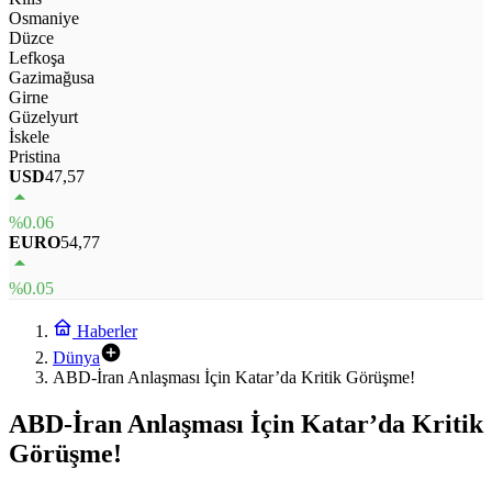
Osmaniye
Düzce
Lefkoşa
Gazimağusa
Girne
Güzelyurt
İskele
Pristina
USD
47,57
%0.06
EURO
54,77
%0.05
Haberler
Dünya
ABD-İran Anlaşması İçin Katar’da Kritik Görüşme!
ABD-İran Anlaşması İçin Katar’da Kritik
Görüşme!