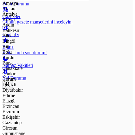
Amasya
Puan Durumu
Ankara
Antalya
Gazeteler
Artvin
Günün gazete manşetlerini inceleyin.
Aydın
Balıkesir
Canlı Tv
Bilecik
Bingöl
Bitlis
Emtia
Bolu
Emtia'larda son durum!
Burdur
Bursa
Namaz Vakitleri
Çanakkale
Çankırı
Yol Durumu
Çorum
Denizli
Diyarbakır
Edirne
Elazığ
Erzincan
Erzurum
Eskişehir
Gaziantep
Giresun
Gümüşhane