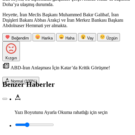
Doha’ya ulaşmış durumda.
Heyette, İran Meclis Başkanı Muhammed Bakır Galibaf, İran
Dışişleri Bakanı Abbas Arakçi ve İran Merkez Bankası Başkanı
Abdolnaser Hemmati yer almakta.
Beğendim
Harika
Haha
Vay
Üzgün
Kızgın
ABD-İran Anlaşması İçin Katar’da Kritik Görüşme!
Normal (100%)
Benzer Haberler
Yazı Boyutunu Ayarla
Okuma rahatlığı için seçin