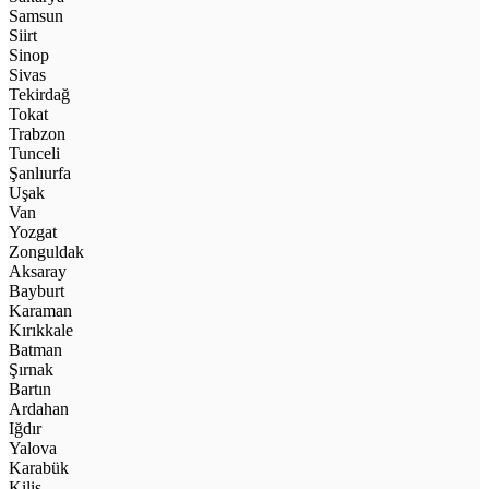
Samsun
Siirt
Sinop
Sivas
Tekirdağ
Tokat
Trabzon
Tunceli
Şanlıurfa
Uşak
Van
Yozgat
Zonguldak
Aksaray
Bayburt
Karaman
Kırıkkale
Batman
Şırnak
Bartın
Ardahan
Iğdır
Yalova
Karabük
Kilis