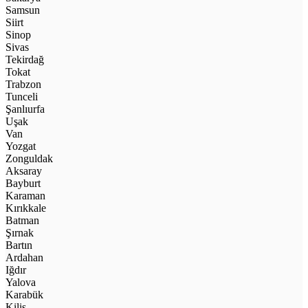
Samsun
Siirt
Sinop
Sivas
Tekirdağ
Tokat
Trabzon
Tunceli
Şanlıurfa
Uşak
Van
Yozgat
Zonguldak
Aksaray
Bayburt
Karaman
Kırıkkale
Batman
Şırnak
Bartın
Ardahan
Iğdır
Yalova
Karabük
Kilis