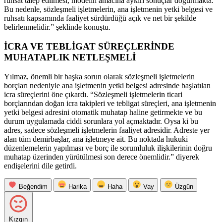
ruhsat talep edilmesi, modelin amacına aykırı sonuçlar doğurmakta.
Bu nedenle, sözleşmeli işletmelerin, ana işletmenin yetki belgesi ve
ruhsatı kapsamında faaliyet sürdürdüğü açık ve net bir şekilde
belirlenmelidir.” şeklinde konuştu.
İCRA VE TEBLİGAT SÜREÇLERİNDE
MUHATAPLIK NETLEŞMELİ
Yılmaz, önemli bir başka sorun olarak sözleşmeli işletmelerin
borçları nedeniyle ana işletmenin yetki belgesi adresinde başlatılan
icra süreçlerini öne çıkardı. “Sözleşmeli işletmelerin ticari
borçlarından doğan icra takipleri ve tebligat süreçleri, ana işletmenin
yetki belgesi adresini otomatik muhatap haline getirmekte ve bu
durum uygulamada ciddi sorunlara yol açmaktadır. Oysa ki bu
adres, sadece sözleşmeli işletmelerin faaliyet adresidir. Adreste yer
alan tüm demirbaşlar, ana işletmeye ait. Bu noktada hukuki
düzenlemelerin yapılması ve borç ile sorumluluk ilişkilerinin doğru
muhatap üzerinden yürütülmesi son derece önemlidir.” diyerek
endişelerini dile getirdi.
Beğendim
Harika
Haha
Vay
Üzgün
Kızgın