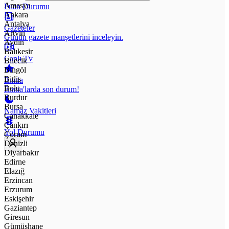
Amasya
Puan Durumu
Ankara
Antalya
Gazeteler
Artvin
Günün gazete manşetlerini inceleyin.
Aydın
Balıkesir
Canlı Tv
Bilecik
Bingöl
Bitlis
Emtia
Bolu
Emtia'larda son durum!
Burdur
Bursa
Namaz Vakitleri
Çanakkale
Çankırı
Yol Durumu
Çorum
Denizli
Diyarbakır
Edirne
Elazığ
Erzincan
Erzurum
Eskişehir
Gaziantep
Giresun
Gümüşhane