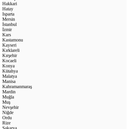
Hakkari
Hatay
Isparta
Mersin
İstanbul
İzmir
Kars
Kastamonu
Kayseri
Kırklareli
Kırşehir
Kocaeli
Konya
Kütahya
Malatya
Manisa
Kahramanmaraş
Mardin
Muğla
Muş
Nevşehir
Niğde
Ordu
Rize
Sakarya