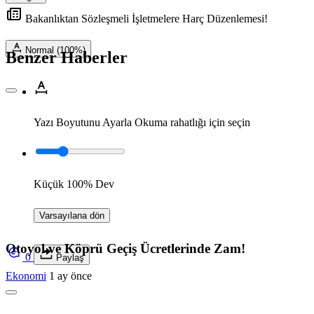
Bakanlıktan Sözleşmeli İşletmelere Harç Düzenlemesi!
Normal (100%)
Benzer Haberler
Yazı Boyutunu Ayarla
Okuma rahatlığı için seçin
Küçük
100%
Dev
Varsayılana dön
Otoyol ve Köprü Geçiş Ücretlerinde Zam!
0
Paylaş
Ekonomi
1 ay önce