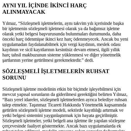
AYNI YIL İÇİNDE İKİNCİ HARÇ
ALINMAYACAK
Yılmaz, “Sözleşmeli işletmelerin, aynı takvim yılı içerisinde başka
bir işletmenin sözleşmeli işletmesi olarak ya da bağımsız işletme
olarak yetki belgesi başvurusunda bulunmaları durumunda, daha
önceki harç ödenmişse ikinci kez harç ödenmeyecek. Ancak bu yeni
uygulamadan faydalanabilmek için vergi kaydının, meslek odası
kaydının ve sicil kayıtlarının kesintisiz devam etmesi, ilgili yıllık
harç tahsil makbuzunun sisteme yüklenmesi ve diğer yönetmelik
şartlarının yerine getirilmesi gerekmektedir.” dedi.
SÖZLEŞMELİ İŞLETMELERİN RUHSAT
SORUNU
Sözleşmeli işletme modelinin etkin bir biçimde işleyebilmesi için
mevcut yapısal sorunların da giderilmesi gerektiğini belirten Yılmaz,
“Bazı yerel idareler, sözleşmeli işletmelerden ayrıca belediye ruhsatı
talep etmekte. Taşınmaz Ticareti Hakkında Yönetmelik kapsamında
getirilen sözleşmeli işletme modeli, sektörde kayıtlılığı artırmak ve
yetki belgesi sistemini yaygınlaştırmak için hayata geçirilmiştir.
Sözleşmeli işletmeler, yetki belgeli ana işletme ile yapılan sözleşme
çerçevesinde faaliyet göstermekte. Ancak bazı uygulamalarda ek