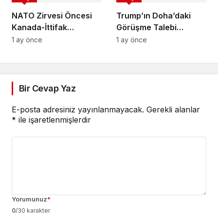
NATO Zirvesi Öncesi
Trump’ın Doha’daki
Kanada-İttifak
Görüşme Talebi
Görüşmesi!
Belirsizliğe Dönüştü
1 ay önce
1 ay önce
Bir Cevap Yaz
E-posta adresiniz yayınlanmayacak.
Gerekli alanlar
*
ile işaretlenmişlerdir
Yorumunuz
*
0
/30 karakter