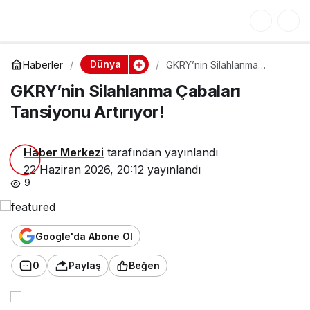
GKRY’nin Silahlanma
0
Çabaları Tansiyonu
Dünya
Haberler
GKRY’nin Silahlanma
Artırıyor!
Çabaları Tansiyonu
GKRY’nin Silahlanma Çabaları
Artırıyor!
Tansiyonu Artırıyor!
Haber Merkezi
tarafından yayınlandı
22 Haziran 2026, 20:12
yayınlandı
9
Google'da Abone Ol
0
Paylaş
Beğen