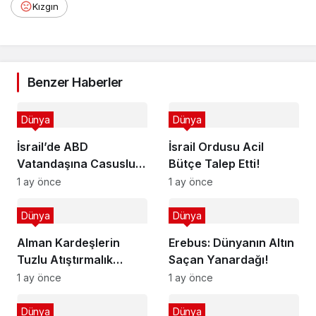
Kızgın
Benzer Haberler
Dünya
Dünya
İsrail’de ABD
İsrail Ordusu Acil
Vatandaşına Casusluk
Bütçe Talep Etti!
Suçlaması
1 ay önce
1 ay önce
Dünya
Dünya
Alman Kardeşlerin
Erebus: Dünyanın Altın
Tuzlu Atıştırmalık
Saçan Yanardağı!
Başarısı
1 ay önce
1 ay önce
Dünya
Dünya