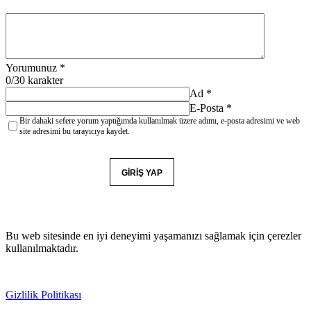
Yorumunuz
*
0
/30 karakter
Ad
*
E-Posta
*
Bir dahaki sefere yorum yaptığımda kullanılmak üzere adımı, e-posta adresimi ve web
site adresimi bu tarayıcıya kaydet.
YORUM GÖNDER
GIRIŞ YAP
Bu web sitesinde en iyi deneyimi yaşamanızı sağlamak için çerezler
kullanılmaktadır.
Gizlilik Politikası
Kabul