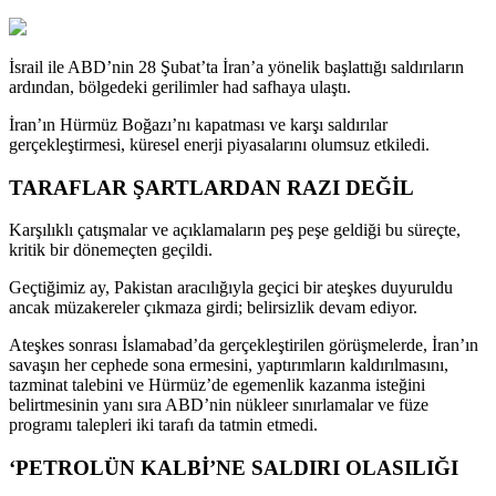
İsrail ile ABD’nin 28 Şubat’ta İran’a yönelik başlattığı saldırıların
ardından, bölgedeki gerilimler had safhaya ulaştı.
İran’ın Hürmüz Boğazı’nı kapatması ve karşı saldırılar
gerçekleştirmesi, küresel enerji piyasalarını olumsuz etkiledi.
TARAFLAR ŞARTLARDAN RAZI DEĞİL
Karşılıklı çatışmalar ve açıklamaların peş peşe geldiği bu süreçte,
kritik bir dönemeçten geçildi.
Geçtiğimiz ay, Pakistan aracılığıyla geçici bir ateşkes duyuruldu
ancak müzakereler çıkmaza girdi; belirsizlik devam ediyor.
Ateşkes sonrası İslamabad’da gerçekleştirilen görüşmelerde, İran’ın
savaşın her cephede sona ermesini, yaptırımların kaldırılmasını,
tazminat talebini ve Hürmüz’de egemenlik kazanma isteğini
belirtmesinin yanı sıra ABD’nin nükleer sınırlamalar ve füze
programı talepleri iki tarafı da tatmin etmedi.
‘PETROLÜN KALBİ’NE SALDIRI OLASILIĞI