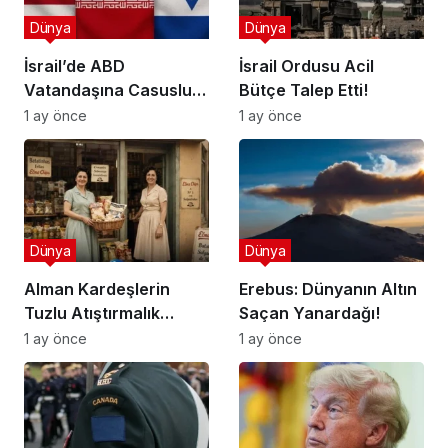
Dünya
Dünya
İsrail’de ABD
İsrail Ordusu Acil
Vatandaşına Casusluk
Bütçe Talep Etti!
Suçlaması
1 ay önce
1 ay önce
Dünya
Dünya
Alman Kardeşlerin
Erebus: Dünyanın Altın
Tuzlu Atıştırmalık
Saçan Yanardağı!
Başarısı
1 ay önce
1 ay önce