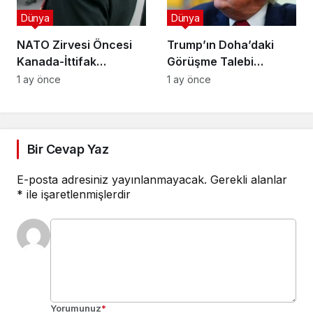
Dünya
Dünya
NATO Zirvesi Öncesi
Trump’ın Doha’daki
Kanada-İttifak
Görüşme Talebi
Görüşmesi!
Belirsizliğe Dönüştü
1 ay önce
1 ay önce
Bir Cevap Yaz
E-posta adresiniz yayınlanmayacak.
Gerekli alanlar
*
ile işaretlenmişlerdir
Yorumunuz
*