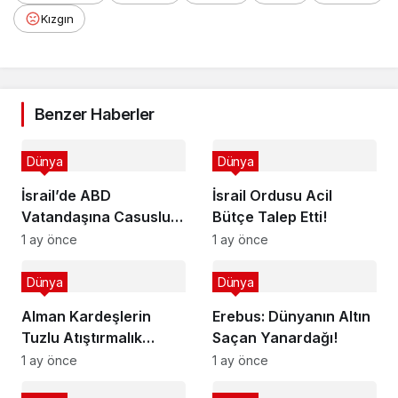
Kızgın
Benzer Haberler
Dünya
Dünya
İsrail’de ABD
İsrail Ordusu Acil
Vatandaşına Casusluk
Bütçe Talep Etti!
Suçlaması
1 ay önce
1 ay önce
Dünya
Dünya
Alman Kardeşlerin
Erebus: Dünyanın Altın
Tuzlu Atıştırmalık
Saçan Yanardağı!
Başarısı
1 ay önce
1 ay önce