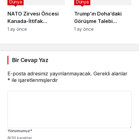
Dünya
Dünya
NATO Zirvesi Öncesi
Trump’ın Doha’daki
Kanada-İttifak
Görüşme Talebi
Görüşmesi!
Belirsizliğe Dönüştü
1 ay önce
1 ay önce
Bir Cevap Yaz
E-posta adresiniz yayınlanmayacak.
Gerekli alanlar
*
ile işaretlenmişlerdir
Yorumunuz
*
0
/30 karakter