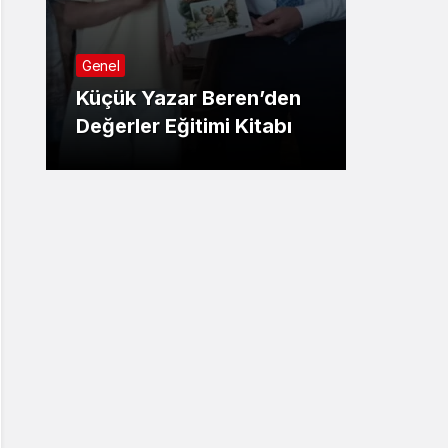
Genel
Genel
LGS Y
Küçük Yazar Beren’den
Sonuçl
Değerler Eğitimi Kitabı
Detay