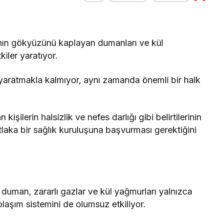
Genel
Altın Fiyatları
ın gökyüzünü kaplayan dumanları ve kül
Yükseliyor: Jeopolitik
kiler yaratıyor.
Beklentilerin Etkisi
 yaratmakla kalmıyor, aynı zamanda önemli bir halk
şilerin halsizlik ve nefes darlığı gibi belirtilerinin
aka bir sağlık kuruluşuna başvurması gerektiğini
uman, zararlı gazlar ve kül yağmurları yalnızca
laşım sistemini de olumsuz etkiliyor.