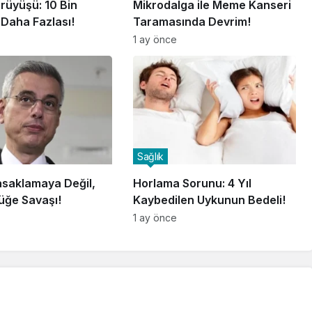
rüyüşü: 10 Bin
Mikrodalga ile Meme Kanseri
Daha Fazlası!
Taramasında Devrim!
1 ay önce
Sağlık
asaklamaya Değil,
Horlama Sorunu: 4 Yıl
üğe Savaşı!
Kaybedilen Uykunun Bedeli!
1 ay önce