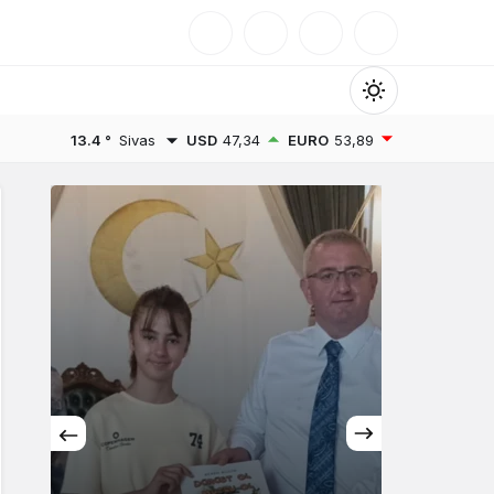
Mod
değiştir
13.4 °
Sivas
USD
47,34
EURO
53,89
Gündüz Modu
Gündüz modunu seçin.
Gece Modu
Gece modunu seçin.
Sistem Modu
Sistem modunu seçin.