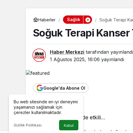
Sağlık
Haberler
Soğuk Terapi Ka
Soğuk Terapi Kanser 
Haber Merkezi
tarafından yayınland
1 Ağustos 2025, 16:06
yayınlandı
Google'da Abone Ol
Bu web sitesinde en iyi deneyimi
yaşamanızı sağlamak için
çerezler kullanılmaktadır.
Soğuk terapi kanserde etkili…
Gizlilik Politikası
Kabul
Kriyoterapi, kanser hücrelerine doğruda