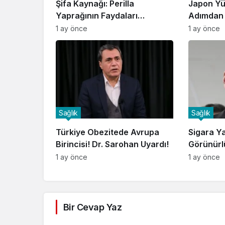
Şifa Kaynağı: Perilla
Japon Yü
Yaprağının Faydaları
Adımdan 
Keşfedildi!
1 ay önce
1 ay önce
Sağlık
Sağlık
Türkiye Obezitede Avrupa
Sigara Y
Birincisi! Dr. Sarohan Uyardı!
Görünürl
1 ay önce
1 ay önce
Bir Cevap Yaz