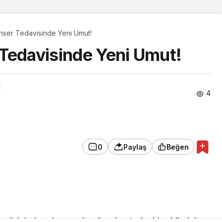
nser Tedavisinde Yeni Umut!
Tedavisinde Yeni Umut!
ı
4
0
Paylaş
Beğen
n müdahale eden ya da vücudun tedavi tepkilerini