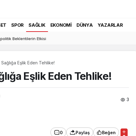
SET
SPOR
SAĞLIK
EKONOMI
DÜNYA
YAZARLAR
politik Beklentilerin Etkisi
 Sağlığa Eşlik Eden Tehlike!
lığa Eşlik Eden Tehlike!
ı
3
0
Paylaş
Beğen