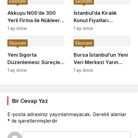
Ekonomi
Ekonomi
Akkuyu NGS’de 300
İstanbul’da Kiralık
Yerli Firma ile Nükleer
Konut Fiyatları
Atılım!
Yükseliyor!
1 ay önce
1 ay önce
Ekonomi
Ekonomi
Yeni Sigorta
Borsa İstanbul’un Yeni
Düzenlemesi: Süreçler
Veri Merkezi Yarın
Hızlanıyor!
Açılıyor!
1 ay önce
1 ay önce
Bir Cevap Yaz
E-posta adresiniz yayınlanmayacak.
Gerekli alanlar
*
ile işaretlenmişlerdir