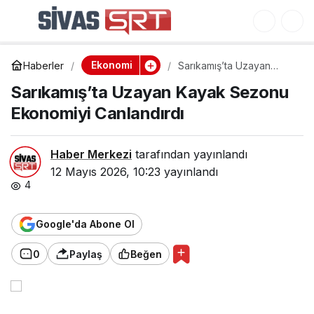
Sarıkamış’ta Uzayan
0
Kayak Sezonu
Ekonomi
Haberler
Sarıkamış’ta Uzayan
Ekonomiyi Canlandırdı
Kayak Sezonu Ekonomiyi
Sarıkamış’ta Uzayan Kayak Sezonu
Canlandırdı
Ekonomiyi Canlandırdı
Haber Merkezi
tarafından yayınlandı
12 Mayıs 2026, 10:23
yayınlandı
4
Google'da Abone Ol
0
Paylaş
Beğen