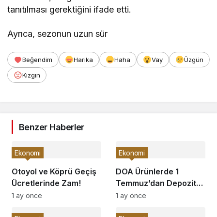
tanıtılması gerektiğini ifade etti.
Ayrıca, sezonun uzun sür
Beğendim
Harika
Haha
Vay
Üzgün
Kızgın
Benzer Haberler
Ekonomi
Ekonomi
Otoyol ve Köprü Geçiş
DOA Ürünlerde 1
Ücretlerinde Zam!
Temmuz’dan Depozito
İadesi Başlıyor!
1 ay önce
1 ay önce