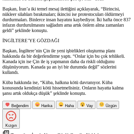
Başkan, İran’a iki temel mesaj ilettiğini açıklayarak, “Birincisi,
nükleer silahları bırakmaları; ikincisi ise protestocuları öldürmeyi
durdurmaları. Binlerce insan hayatını kaybediyor. İki hafta önce 837
infazın durdurulmasını sağladım ama artık önlem alma zamanları
geldi” şeklinde konuştu.
İNGİLTERE’YE GÖZDAĞI
Başkan, İngiltere’nin Çin ile yeni işbirlikleri oluşturma planı
hakkında da bir değerlendirme yaptı. “Onlar için bu çok tehlikeli.
Kanada için ise Çin ile iş yapmanın daha da riskli olduğunu
düşünüyorum. Kanada şu an iyi bir durumda değil” sözlerini
kullandı.
Küba hakkında ise, “Küba, halkına kötü davranıyor. Küba
konusunda kendinizi kötü hissetmelisiniz. Onların hayatta kalma
şansı artık oldukça düşük” şeklinde konuştu.
Beğendim
Harika
Haha
Vay
Üzgün
Kızgın