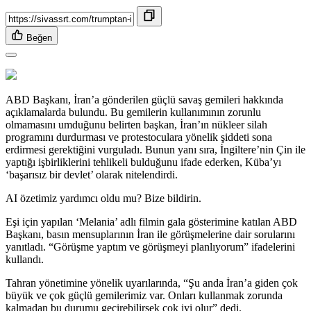
Beğen
ABD Başkanı, İran’a gönderilen güçlü savaş gemileri hakkında
açıklamalarda bulundu. Bu gemilerin kullanımının zorunlu
olmamasını umduğunu belirten başkan, İran’ın nükleer silah
programını durdurması ve protestoculara yönelik şiddeti sona
erdirmesi gerektiğini vurguladı. Bunun yanı sıra, İngiltere’nin Çin ile
yaptığı işbirliklerini tehlikeli bulduğunu ifade ederken, Küba’yı
‘başarısız bir devlet’ olarak nitelendirdi.
AI özetimiz yardımcı oldu mu? Bize bildirin.
Eşi için yapılan ‘Melania’ adlı filmin gala gösterimine katılan ABD
Başkanı, basın mensuplarının İran ile görüşmelerine dair sorularını
yanıtladı. “Görüşme yaptım ve görüşmeyi planlıyorum” ifadelerini
kullandı.
Tahran yönetimine yönelik uyarılarında, “Şu anda İran’a giden çok
büyük ve çok güçlü gemilerimiz var. Onları kullanmak zorunda
kalmadan bu durumu geçirebilirsek çok iyi olur” dedi.