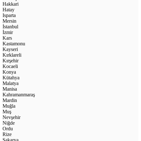
Hakkari
Hatay
Isparta
Mersin
İstanbul
İzmir
Kars
Kastamonu
Kayseri
Kırklareli
Kırşehir
Kocaeli
Konya
Kütahya
Malatya
Manisa
Kahramanmaraş
Mardin
Muğla
Muş
Nevşehir
Niğde
Ordu
Rize
Sakarya