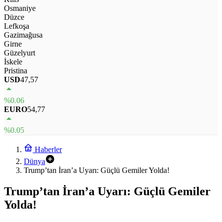
Osmaniye
Düzce
Lefkoşa
Gazimağusa
Girne
Güzelyurt
İskele
Pristina
USD
47,57
%0.06
EURO
54,77
%0.05
Haberler
Dünya
Trump’tan İran’a Uyarı: Güçlü Gemiler Yolda!
Trump’tan İran’a Uyarı: Güçlü Gemiler
Yolda!