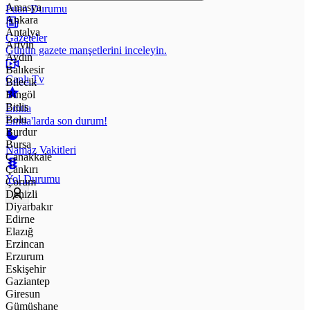
Amasya
Puan Durumu
Ankara
Antalya
Gazeteler
Artvin
Günün gazete manşetlerini inceleyin.
Aydın
Balıkesir
Canlı Tv
Bilecik
Bingöl
Bitlis
Emtia
Bolu
Emtia'larda son durum!
Burdur
Bursa
Namaz Vakitleri
Çanakkale
Çankırı
Yol Durumu
Çorum
Denizli
Diyarbakır
Edirne
Elazığ
Erzincan
Erzurum
Eskişehir
Gaziantep
Giresun
Gümüşhane