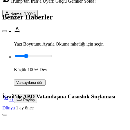
Trump’tan İran’a Uyarı: Güçlü Gemiler Yolda!
Normal (100%)
Benzer Haberler
Yazı Boyutunu Ayarla
Okuma rahatlığı için seçin
Küçük
100%
Dev
Varsayılana dön
İsrail’de ABD Vatandaşına Casusluk Suçlaması
0
Paylaş
Dünya
1 ay önce