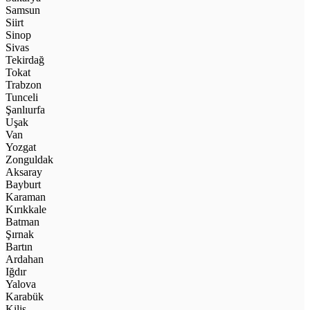
Samsun
Siirt
Sinop
Sivas
Tekirdağ
Tokat
Trabzon
Tunceli
Şanlıurfa
Uşak
Van
Yozgat
Zonguldak
Aksaray
Bayburt
Karaman
Kırıkkale
Batman
Şırnak
Bartın
Ardahan
Iğdır
Yalova
Karabük
Kilis