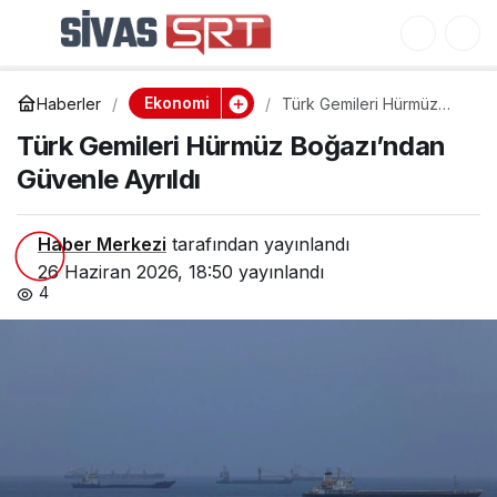
Türk Gemileri Hürmüz
0
Boğazı’ndan Güvenle
Ekonomi
Haberler
Türk Gemileri Hürmüz
Ayrıldı
Boğazı’ndan Güvenle
Türk Gemileri Hürmüz Boğazı’ndan
Ayrıldı
Güvenle Ayrıldı
Haber Merkezi
tarafından yayınlandı
26 Haziran 2026, 18:50
yayınlandı
4