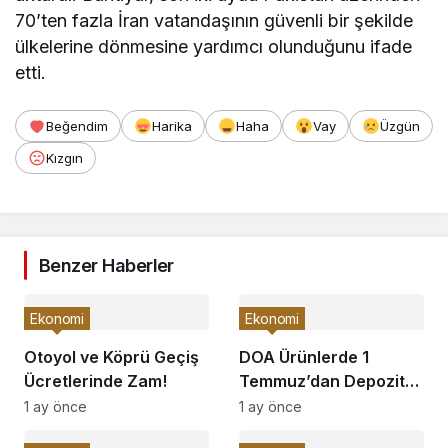
70’ten fazla İran vatandaşının güvenli bir şekilde
ülkelerine dönmesine yardımcı olunduğunu ifade
etti.
Beğendim
Harika
Haha
Vay
Üzgün
Kızgın
Benzer Haberler
Ekonomi
Ekonomi
Otoyol ve Köprü Geçiş
DOA Ürünlerde 1
Ücretlerinde Zam!
Temmuz’dan Depozito
İadesi Başlıyor!
1 ay önce
1 ay önce