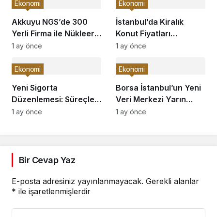
Ekonomi
Ekonomi
Akkuyu NGS’de 300
İstanbul’da Kiralık
Yerli Firma ile Nükleer
Konut Fiyatları
Atılım!
Yükseliyor!
1 ay önce
1 ay önce
Ekonomi
Ekonomi
Yeni Sigorta
Borsa İstanbul’un Yeni
Düzenlemesi: Süreçler
Veri Merkezi Yarın
Hızlanıyor!
Açılıyor!
1 ay önce
1 ay önce
Bir Cevap Yaz
E-posta adresiniz yayınlanmayacak.
Gerekli alanlar
*
ile işaretlenmişlerdir