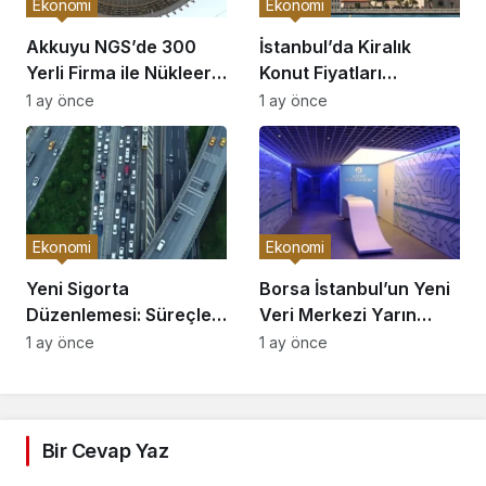
Ekonomi
Ekonomi
Akkuyu NGS’de 300
İstanbul’da Kiralık
Yerli Firma ile Nükleer
Konut Fiyatları
Atılım!
Yükseliyor!
1 ay önce
1 ay önce
Ekonomi
Ekonomi
Yeni Sigorta
Borsa İstanbul’un Yeni
Düzenlemesi: Süreçler
Veri Merkezi Yarın
Hızlanıyor!
Açılıyor!
1 ay önce
1 ay önce
Bir Cevap Yaz