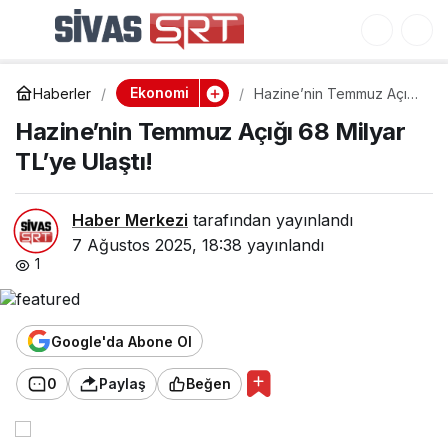
Hava Trafiğinde Yüzde
0
Paylaş
7.5 Artış: 26 Milyon
Ekonomi
Haberler
Hazine’nin Temmuz Açığı
Yolcu!
68 Milyar TL’ye Ulaştı!
Hazine’nin Temmuz Açığı 68 Milyar
TL’ye Ulaştı!
Haber Merkezi
tarafından yayınlandı
7 Ağustos 2025, 18:38
yayınlandı
1
Google'da Abone Ol
0
Paylaş
Beğen