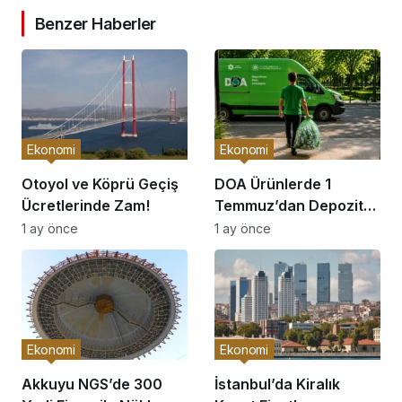
Benzer Haberler
Ekonomi
Ekonomi
Otoyol ve Köprü Geçiş
DOA Ürünlerde 1
Ücretlerinde Zam!
Temmuz’dan Depozito
İadesi Başlıyor!
1 ay önce
1 ay önce
Ekonomi
Ekonomi
Akkuyu NGS’de 300
İstanbul’da Kiralık