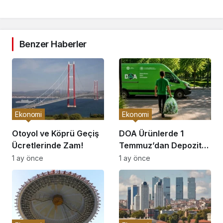
Benzer Haberler
Ekonomi
Ekonomi
Otoyol ve Köprü Geçiş
DOA Ürünlerde 1
Ücretlerinde Zam!
Temmuz’dan Depozito
İadesi Başlıyor!
1 ay önce
1 ay önce