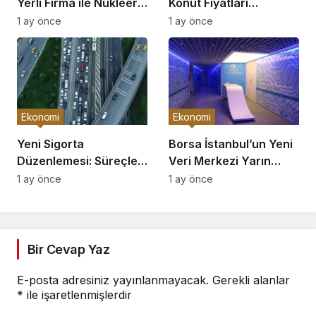
Yerli Firma ile Nükleer
Konut Fiyatları
Atılım!
Yükseliyor!
1 ay önce
1 ay önce
Ekonomi
Ekonomi
Yeni Sigorta
Borsa İstanbul’un Yeni
Düzenlemesi: Süreçler
Veri Merkezi Yarın
Hızlanıyor!
Açılıyor!
1 ay önce
1 ay önce
Bir Cevap Yaz
E-posta adresiniz yayınlanmayacak.
Gerekli alanlar
*
ile işaretlenmişlerdir