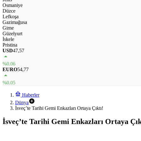
Osmaniye
Düzce
Lefkoşa
Gazimağusa
Girne
Güzelyurt
İskele
Pristina
USD
47,57
%0.06
EURO
54,77
%0.05
Haberler
Dünya
İsveç’te Tarihi Gemi Enkazları Ortaya Çıktı!
İsveç’te Tarihi Gemi Enkazları Ortaya Çık