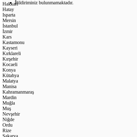
Bildiriminiz bulunmamaktadır.
Hakkari
Hatay
Isparta
Mersin
İstanbul
İzmir
Kars
Kastamonu
Kayseri
Kırklareli
Kırşehir
Kocaeli
Konya
Kütahya
Malatya
Manisa
Kahramanmaraş
Mardin
Muğla
Muş
Nevşehir
Niğde
Ordu
Rize
Sakarya