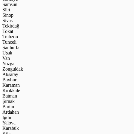
Samsun
Siirt
Sinop
Sivas
Tekirdağ
Tokat
Trabzon
Tunceli
Şanlıurfa
Uşak
Van
Yozgat
Zonguldak
Aksaray
Bayburt
Karaman
Kırıkkale
Batman
Şırnak
Bartın
Ardahan
Iğdır
Yalova
Karabük
Kilis