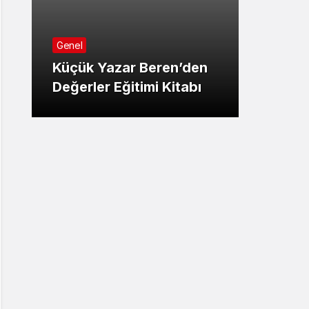
Genel
Genel
LGS Y
Küçük Yazar Beren’den
Sonuçl
Değerler Eğitimi Kitabı
Detay