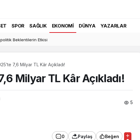
SET
SPOR
SAĞLIK
EKONOMI
DÜNYA
YAZARLAR
politik Beklentilerin Etkisi
5’te 7,6 Milyar TL Kâr Açıkladı!
,6 Milyar TL Kâr Açıkladı!
ı
5
0
Paylaş
Beğen