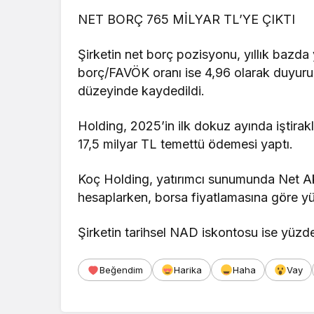
NET BORÇ 765 MİLYAR TL’YE ÇIKTI
Şirketin net borç pozisyonu, yıllık bazda
borç/FAVÖK oranı ise 4,96 olarak duyuruld
düzeyinde kaydedildi.
Holding, 2025’in ilk dokuz ayında iştirak
17,5 milyar TL temettü ödemesi yaptı.
Koç Holding, yatırımcı sunumunda Net Ak
hesaplarken, borsa fiyatlamasına göre y
Şirketin tarihsel NAD iskontosu ise yüzd
Beğendim
Harika
Haha
Vay