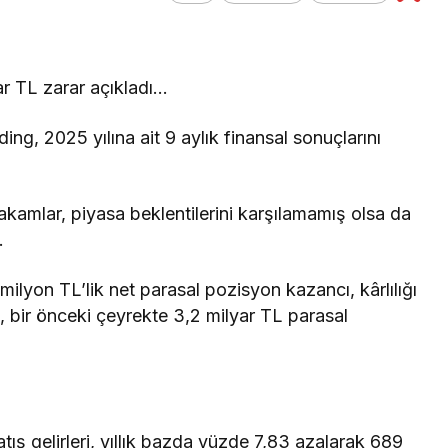
Genel
Altın Fiyatları
r TL zarar açıkladı…
Yükseliyor: Jeopolitik
Beklentilerin Etkisi
g, 2025 yılına ait 9 aylık finansal sonuçlarını
rakamlar, piyasa beklentilerini karşılamamış olsa da
.
lyon TL’lik net parasal pozisyon kazancı, kârlılığı
g, bir önceki çeyrekte 3,2 milyar TL parasal
tış gelirleri, yıllık bazda yüzde 7,83 azalarak 689