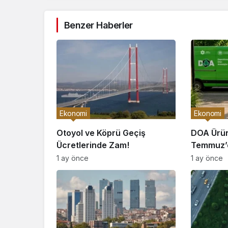
Benzer Haberler
Ekonomi
Ekonomi
Otoyol ve Köprü Geçiş
DOA Ürün
Ücretlerinde Zam!
Temmuz’d
Başlıyor!
1 ay önce
1 ay önce