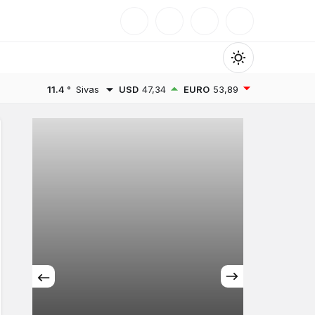
Mod
değiştir
11.4 °
Sivas
USD
47,34
EURO
53,89
Gündüz Modu
Gündüz modunu seçin.
Gece Modu
Gece modunu seçin.
Sistem Modu
Sistem modunu seçin.