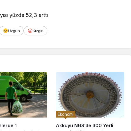
 alanlar
*
ile işaretlenmişlerdir
E-Posta
*
 adımı, e-posta adresimi ve web site adresimi bu tarayıcıya kaydet.