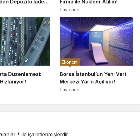
ışverişi 100 Milyar Liraya Ulaşacak!
şi 100 Milyar Liraya
ı
2