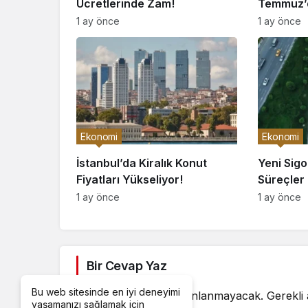
Ekonomi
Haberler
Anneler Günü Al
Anneler Günü Alışveri
Ulaşacak!
Haber Merkezi
tarafından yayınland
11 Mayıs 2025, 11:38
yayınlandı
Bu web sitesinde en iyi deneyimi
yaşamanızı sağlamak için