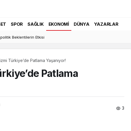
SET
SPOR
SAĞLIK
EKONOMI
DÜNYA
YAZARLAR
politik Beklentilerin Etkisi
izmi Türkiye’de Patlama Yaşanıyor!
ürkiye’de Patlama
ı
3