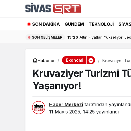
SON DAKIKA
GÜNDEM
TEKNOLOJI
SIYA
19:26
Altın Fiyatları Yükseliyor: Jeo
SON GELIŞMELER
Ekonomi
Haberler
Kruvaziyer Tur
Kruvaziyer Turizmi T
Yaşanıyor!
Haber Merkezi
tarafından yayınland
11 Mayıs 2025, 14:25
yayınlandı