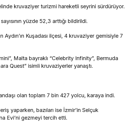
Ekonomi
lerde 1
Akkuyu NGS’de 300 Yerli
an Depozito İadesi
Firma ile Nükleer Atılım!
1 ay önce
Ekonomi
orta Düzenlemesi:
Borsa İstanbul’un Yeni Veri
Hızlanıyor!
Merkezi Yarın Açılıyor!
1 ay önce