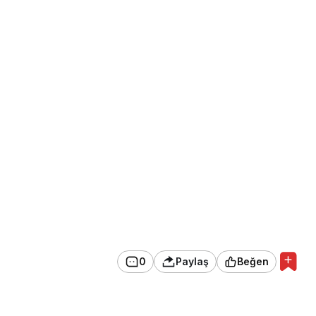
eriş yaparken, bazıları ise İzmir’in Selçuk
a Evi’ni gezmeyi tercih etti.
ısı yüzde 52,3 arttı
Üzgün
Kızgın