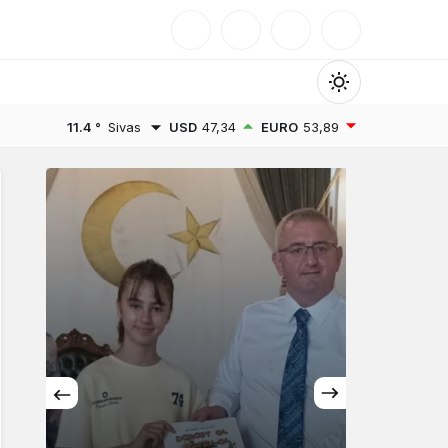
Mod
değiştir
11.4 °
Sivas
USD
47,34
EURO
53,89
Gündüz Modu
Gündüz modunu seçin.
Gece Modu
Gece modunu seçin.
Sistem Modu
Sistem modunu seçin.