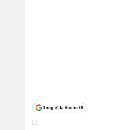
Turistlerden bazıları ilçe merkezinde alışv
ilçesindeki Efes Antik Kenti ile Meryem An
İLGİLİ HABER
Abdulkadir Uraloğlu: Kruvaziyer yolcu say
Beğendim
Harika
Haha
Vay
Benzer Haberler