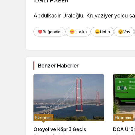
Bir Cevap Yaz
E-posta adresiniz yayınlanmayacak.
Gerekli
Yorumunuz
*
0
/30 karakter
Ad
*
Bir dahaki sefere yorum yaptığımda kullanılmak üzere
Yorum Gönder
Giriş Yap