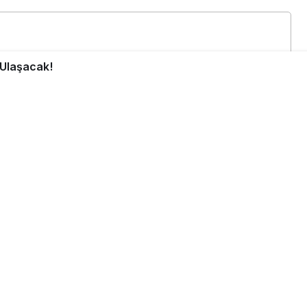
 Ulaşacak!
0
Paylaş
Beğen