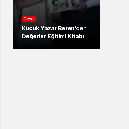
Genel
Genel
LGS Y
Küçük Yazar Beren’den
Sonuçl
Değerler Eğitimi Kitabı
Detay