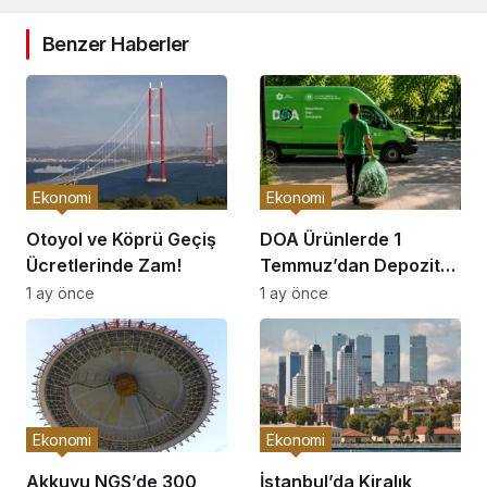
Benzer Haberler
Ekonomi
Ekonomi
Otoyol ve Köprü Geçiş
DOA Ürünlerde 1
Ücretlerinde Zam!
Temmuz’dan Depozito
İadesi Başlıyor!
1 ay önce
1 ay önce
Ekonomi
Ekonomi
Akkuyu NGS’de 300
İstanbul’da Kiralık