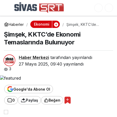
İstanbul Havalimanı
0
Paylaş
Kargo Taşımacılığında
Ekonomi
Haberler
Şimşek, KKTC’de
Zirvede!
Ekonomi Temaslarında
Şimşek, KKTC’de Ekonomi
Bulunuyor
Temaslarında Bulunuyor
Haber Merkezi
tarafından yayınlandı
27 Mayıs 2025, 09:40
yayınlandı
3
Google'da Abone Ol
0
Paylaş
Beğen