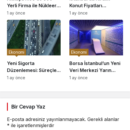
Yerli Firma ile Nükleer
Konut Fiyatları
Atılım!
Yükseliyor!
1 ay önce
1 ay önce
Ekonomi
Ekonomi
Yeni Sigorta
Borsa İstanbul’un Yeni
Düzenlemesi: Süreçler
Veri Merkezi Yarın
Hızlanıyor!
Açılıyor!
1 ay önce
1 ay önce
Bir Cevap Yaz
E-posta adresiniz yayınlanmayacak.
Gerekli alanlar
*
ile işaretlenmişlerdir