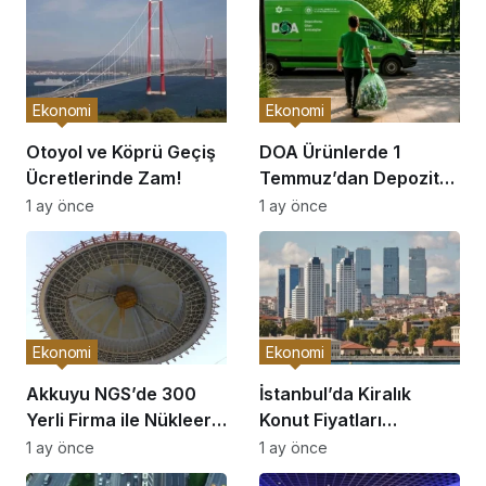
Ekonomi
Ekonomi
Otoyol ve Köprü Geçiş
DOA Ürünlerde 1
Ücretlerinde Zam!
Temmuz’dan Depozito
İadesi Başlıyor!
1 ay önce
1 ay önce
Ekonomi
Ekonomi
Akkuyu NGS’de 300
İstanbul’da Kiralık
Yerli Firma ile Nükleer
Konut Fiyatları
Atılım!
Yükseliyor!
1 ay önce
1 ay önce