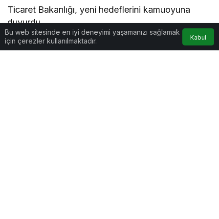
Ticaret Bakanlığı, yeni hedeflerini kamuoyuna
duyurdu.
Bu web sitesinde en iyi deneyimi yaşamanızı sağlamak
Kabul
için çerezler kullanılmaktadır.
Bakanlık tarafından yapılan yazılı açıklamada,
ihracatçıların e-ticaret aracılığıyla uluslararası
müşterilere doğrudan ulaşabilmesi amacıyla
hazırlanan “E-İhracat Destekleri Hakkında Karar”ın
2022 yılında uygulamaya alındığı hatırlatıldı.
8 MİLYAR HEDEFİ
Türkiye’nin e-ihracatının genel ihracat içindeki
payının 2022’de 2,2 milyar dolarla yüzde 0,90
iken, 2023’te 5 milyar dolara ve yüzde 2,12’ye,
2024’te ise 6,4 milyar dolara ve yüzde 2,6’ya
çıktığı ifade edildi. Açıklamada, “e-İhracatın
ekonomimize sağladığı katkının her geçen gün