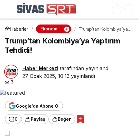
Türkiye’den E-İhracatta
0
Paylaş
8 Milyar Dolar Hedefi!
Ekonomi
Haberler
Trump’tan Kolombiya’ya
Yaptırım Tehdidi!
Trump’tan Kolombiya’ya Yaptırım
Tehdidi!
Haber Merkezi
tarafından yayınlandı
27 Ocak 2025, 10:13
yayınlandı
3
Google'da Abone Ol
0
Paylaş
Beğen