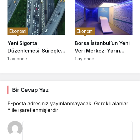
Ekonomi
Ekonomi
Yeni Sigorta
Borsa İstanbul’un Yeni
Düzenlemesi: Süreçler
Veri Merkezi Yarın
Hızlanıyor!
Açılıyor!
1 ay önce
1 ay önce
Bir Cevap Yaz
E-posta adresiniz yayınlanmayacak.
Gerekli alanlar
*
ile işaretlenmişlerdir